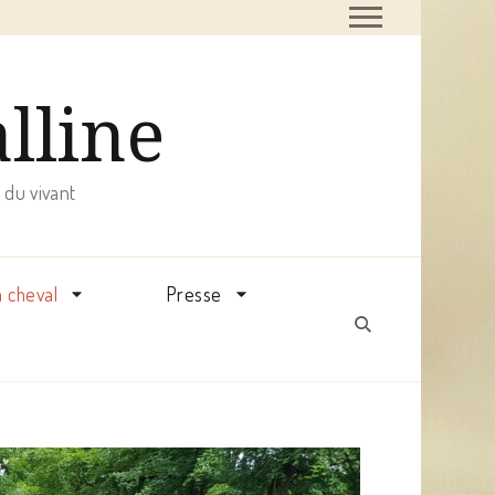
alline
 du vivant
à cheval
Presse