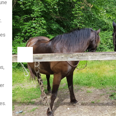
une
.
ées
s,
er
es.