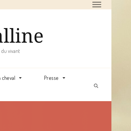
alline
 du vivant
à cheval
Presse